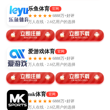
亚接受采访。
“这是一个点球，无论是在这里还是在月球上都是点球。又
是一次，再一次。这就是我们面对的现实。”
他补充道：“VAR想介入的时候就介入，不想介入的时候就
不介入。这是一个极其明显的动作。我们和裁判之间已经有
过很多次了。和这个裁判，在马略卡的时候……一如既往的
事情。”
关于是否与裁判交流过，阿尔韦洛亚回答：“没有，什么都
没有。”
当被问及是否感觉今天已经彻底输掉了联赛时，他给出了否
定的回答：“不，只有在真正输掉联赛的那一天我才会那么
觉得。”
阿尔韦洛亚还谈到球队表现：“这不是我们踢得最亮眼的比