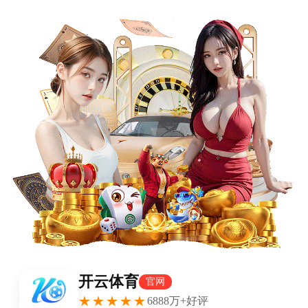
首页
nba
英超
意甲
法甲
德甲
西甲
欧冠
关于开云,开云体育
首页
西甲
正文
不满判罚！阿韦洛亚：姆巴佩那下是点球，哪
怕在月球也是点球
xiaoqiao
西甲
2026-04-26
129
0
04月11日讯 本轮西甲，皇马1-1战平赫罗纳。赛
后，阿韦洛亚接受采访。“这是一个点球，无论是
在这里还是在月球上都是点球。又是一次，再一
次。这就是我们面对的现实。”他补充道：“VAR想
介入的时候就介入，不想介入的时候就不介入。这
是一个极其明显的动作。我们和裁判之间已经有过