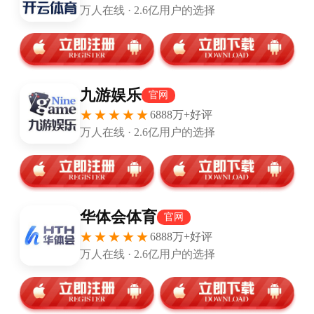
开云体育-【早报】疯狂一夜！曼联赢德比 孙兴慜奔袭 梅西
戴帽
意甲
2026-06-06
0
134
开云-蒙太古杯首胜 U16国足1-0秘鲁获
第7 刘凯源首球制胜 柯博文失单刀
意甲
2026-06-05
0
103
开云-哈勒普晋级迪拜站八强 下场有望“复仇”萨巴伦卡
意甲
2026-06-05
0
139
开云-唐斯打成2+1又大帽尚帕尼，布
伦森反击打进追至6分打停马刺
意甲
2026-06-04
0
99