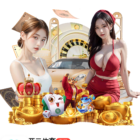
西甲
欧冠
关于我们
Marks：约基奇今夏有资格与掘金3年2.14亿美元提前续约
讯 今日，ESPN名记Tim Bontemps and Bobby Marks联合撰写专题
的10支球队，以及他们为何将左右今夏的格局。其中名记Marks提到掘金时
06-17
0
137