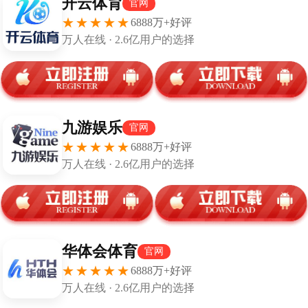
中国金花开门红，王欣瑜、王曦雨携手闯过第一关
汪雅云 北京时间5月24日，2026法国网球公开赛女子单打首轮赛事打响
曦雨都表现不俗，双双挺进女单第二轮，为中国军团取得法网开门红。作
的单打种子选手，...
06-06
0
99
缺席奥预赛
年龄段国奥队将迎来珠海四国赛的首场比赛，对手为塔吉克斯坦U22国家队
这一次珠海四国赛很重要，希望完成阵容的调整和球队的磨合。 郝伟首先介绍
以阵容一直不齐整，所有队员将在明天中午到齐。接下来三场比赛很重要，
伟感觉比较遗憾。他说道，“我们的...