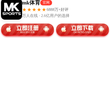
”的红色灯幕，当重庆大剧院以“决战奥体重庆荣耀”的巨幅光影
前例的“足球超级周末”。4月11日，重庆铜梁龙队在中超赛场上
的铜梁体育场座无虚席；4月12日，2025重庆城市足球超级联
江津润通队夺得冠军，赛前5.4万张门票30秒售光，打破重庆业