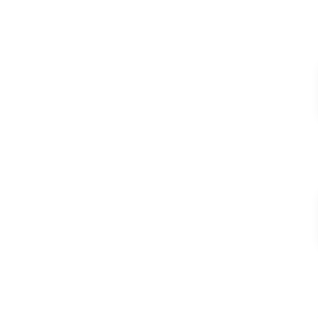
铜梁龙队球员在比赛中庆祝进球