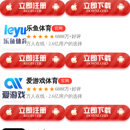
构对俄罗斯兴奋剂丑闻的调查，该项调查从2015年开始，去年1
出罚单，禁止俄罗斯运动员以国家名义在未来四年参加重大国际
ADA工作并不到位，ONDCP提交的报告中写道：“希望WAD
闻队WADA声音和信誉造成的损害，美国政府继续坚持对WAD
制权之争的最新一轮火力交锋，而《罗琴科夫反兴奋剂法案》目
奋剂丑闻的告密者罗琴科夫名字命名。如果该方案获得通过，美
足联官员因腐败受到惩罚一样。
果WADA不做出改变，该机构可能会出现资金短缺，甚至有关
特认为白宫办公室的报告是给对方敲响的警钟，“这是极具针对性
金。”
国家兴奋剂计划，但是这些官员不仅逃脱惩罚，还得到了奖励。
重联合会的调查，该组织前主席塔马斯被发现掩盖数十起兴奋剂
斯绳之以法，“俄罗斯是现场的例子，如今又遇到一个问题，举重