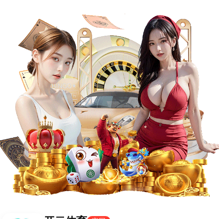
西甲
欧冠
关于我们
A工作不给力 威胁如不改革就撤回资金
0
机构（WADA）对违反规则的运动员和国家开出重磅罚单，例如禁止俄罗
国际大赛，但在美国政府看来，WADA的工作并不给力，因此向WADA
断粮”。 美国官方已正式表态，威胁将切断支付给世界反兴奋剂机构运转
美国方...