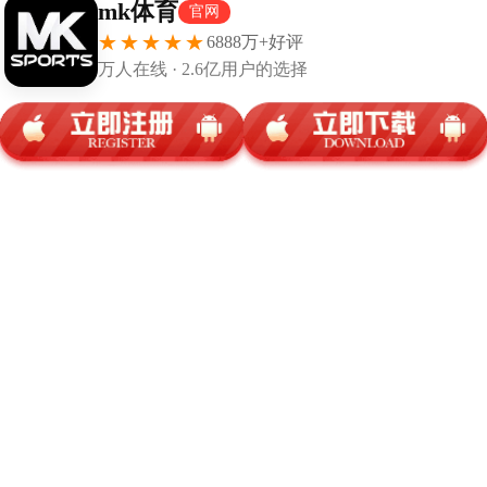
抢劫世界清白选手的兴奋剂案件，如果他被抓住该怎么办？他只是退
系删除。
ports.com/post/251.html
关系后逃避责任、逼女生吃药
脱中游缠斗成关键