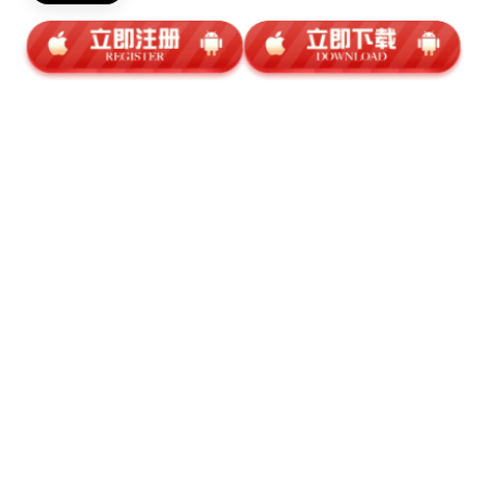
损，从而确保每个赛季的球员托管金比例不超过20%。劳资
双方都认为在未来的赛季里，随着新冠病毒疫情的消退，联
盟的财政收入可以恢复正常。
对于需要交纳巨额奢侈税的球队来说，这次的谈判也为他们
带来了利好的消息。因为疫情原因导致联盟的篮球相关收入
下滑，NBA决定对各支球队需要交纳的奢侈税金额进行打
折。举个简单的例子，如果下个赛季的篮球相关收入从84.5
亿美元下滑到59亿美元，下滑幅度达到30%，那么勇士队需
要交纳的奢侈税将会从6千万下滑到4200万。而如果勇士队
使用手中价值1720美元的交易特例，那么他们需要缴纳的
奢侈税将会达到1.49亿美元，在削减赋税之后，勇士有可能
可以省下5000万美元的税款。名记布莱恩·文霍斯特表示：
“这可能是勇士的重大胜利，一些对手球队已经开始沮丧
了。”
目前，联盟中有勇士、篮网、凯尔特人和76人四支球队的薪