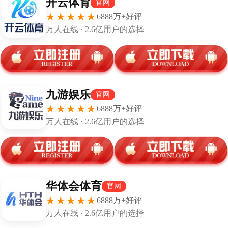
05-10
0
119
巴雷特1.2秒三分准绝杀 猛龙险胜骑士总分3-3进抢七
京时间5月2日，NBA东部季后赛首轮G6，巴雷特1.2秒三分准绝杀，猛龙1
分3-3拖入抢七。猛龙方面，巴恩斯25分7篮板14助攻3封盖3抢断，巴
..
05-10
0
112
望带来惊喜
赛进入第二个比赛日。中国金花张帅在女单首轮以6比3、7比6（2）淘汰