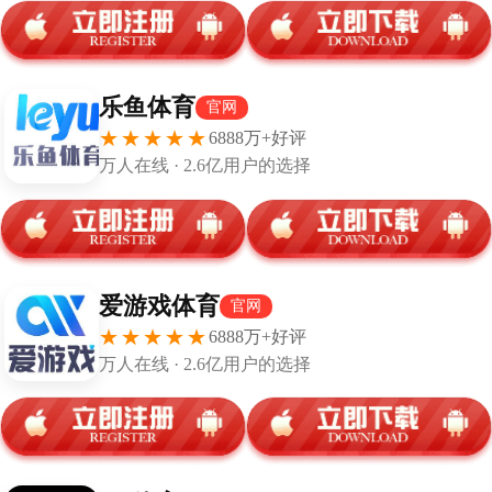
不同。但开局两人还是稍显慢热，前六局只有张帅完成过一次保发。由于
局送出love game...
萨内部在研究何时办夺冠游行，考虑是否国家德比后再庆
 《世界体育报》报道，巴萨内部已开始研究何时举行穿越巴塞罗那街头的
球队可能在本周末成为冠军，条件是皇马未能在客场击败西班牙人，且前
将是俱乐部历史上第29...
5-10
0
116
好？
纳通、雷诺车队总经理布里亚托利，是一个著名的花花大少。他的身边总是
又和意大利名模格雷戈拉齐有过10年婚姻。 布里亚托利是一个小说里才
弹，布里亚托利曾因操控赌博逃到维京群岛，却又很快遇到意大利全国大
钱给前任老板。去年冬天他得了非常严重的肺炎差点死...